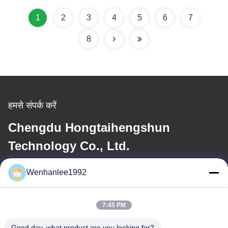
4995*1910*1495
फॉर कार
1
2
3
4
5
6
7
8
हमसे संपर्क करें
Chengdu Hongtaihengshun
Technology Co., Ltd.
Wenhanlee1992
ईमेल
wenhanlee@hthsgroup.com
7:45 PM
Good day, what product are you looking for?