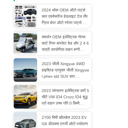
2024 थोक OEM ऑटो पार्ट्स
कार एक्सेसरीज हेडलाइट टेल लैंप
ग्रिल बंपर ऑटो स्पेयर पार्ट्स फॉर
लिक्सियांग L7 L8 L9
समर्थन OEM इलेक्ट्रिक गोल्फ
कार्ट रियर बास्केट बेड और 2 4 6
यात्री उपयोगिता वाहन बग्गी
न्यूनतम ग्रैंड क्लीयरेंस 150-200
मिमी के साथ
2023 जीली Xingyue 4WD
हाइब्रिड प्रयुक्त जीली Xingyue
l phev idd SUV कार
इलेक्ट्रिक प्रयुक्त जीली
Xingyue l सस्ती 0km प्रयुक्त
2023 संस्करण इलेक्ट्रिक कारें 5
कार
सीटें VW ID4 Crozz ID4 शुद्ध
प्रो वाहन उच्च गति 0 किमी
प्रयुक्त कार हाँ ग्राहक का अनुरोध
2700 मिमी व्हीलबेस 2023 EV
G6 डीलक्स एनर्जी ऑटो पर्यावरण