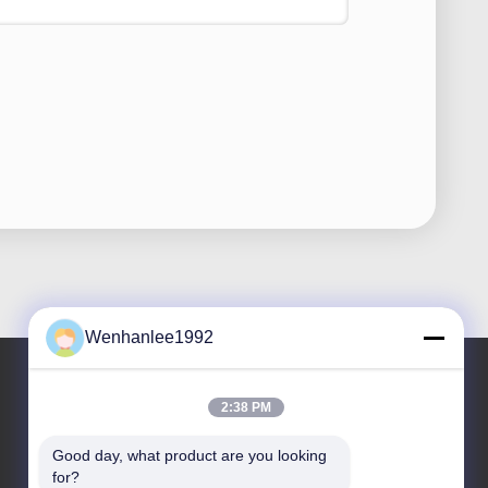
Wenhanlee1992
2:38 PM
हमारा पता
Good day, what product are you looking 
पता
for?