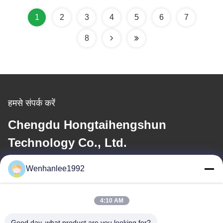
1
2
3
4
5
6
7
8
हमसे संपर्क करें
Chengdu Hongtaihengshun
Technology Co., Ltd.
Wenhanlee1992
ईमेल
wenhanlee@hthsgroup.com
4:10 AM
Good day, what product are you looking for?