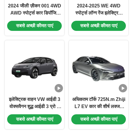
2024 जीली ज़ीकर 001 4WD
2024-2025 WE 4WD
AWD स्पोर्ट्स कार डिपॉजिट
स्पोर्ट्स लॉन्ग रेंज इलेक्ट्रिक
रेडी इलेक्ट्रिक द्वारा संचालित
वाहन Zeekr 001 व्हाइट 5-डोर
सबसे अच्छी कीमत पाएं
सबसे अच्छी कीमत पाएं
लंबी एनईडीसी रेंज और 240
5-सीट हैचबैक बॉडी स्ट्रक्चर
किमी/घंटा की अधिकतम गति के
फॉर स्टैंडर्ड्स
साथ
इलेक्ट्रिक वाहन VW आईडी 3
अधिकतम टॉर्क 725N.m Zhiji
वोक्सवैगन शुद्ध आईडी 3 प्रो 5
L7 EV कार की शीर्ष लक्जरी
सीट सेडान ईवी 450 किमी रेंज
इलेक्ट्रिक स्पोर्ट्स कार स्पीड
सबसे अच्छी कीमत पाएं
सबसे अच्छी कीमत पाएं
30 शीर्षक और 160 किमी/घंटे
ड्राइविंग
की अधिकतम गति के साथ