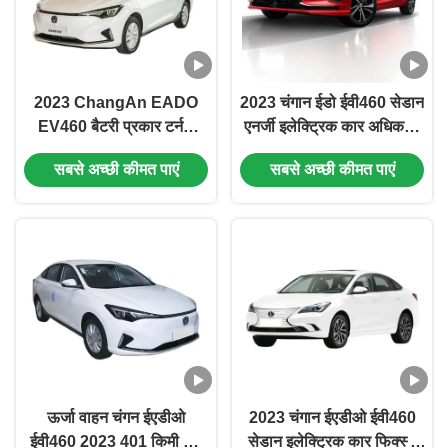
2023 ChangAn EADO
2023 चंगान ईडो ईवी460 सेडान
EV460 बैटरी प्रकार टर्नरी
एनर्जी इलेक्ट्रिक कार अधिकतम
लिथियम आयन बैटरी फिक्स्ड
शक्ति 100 किलोवाट और
सबसे अच्छी कीमत पाएं
सबसे अच्छी कीमत पाएं
गियर अनुपात गियरबॉक्स सेडान
अधिकतम टॉर्क 245 एन.एम.
इलेक्ट्रिक कार
ऊर्जा वाहन चंगन ईएडीओ
2023 चंगान ईएडीओ ईवी460
ईवी460 2023 401 किमी शुद्ध
सेडान इलेक्ट्रिक कार फिक्स्ड